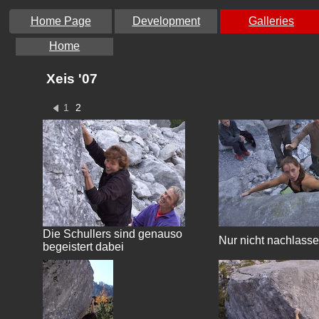
Home Page
Development
Galleries
Home
Xeis '07
1
2
Die Schullers sind genauso
Nur nicht nachlass
begeistert dabei